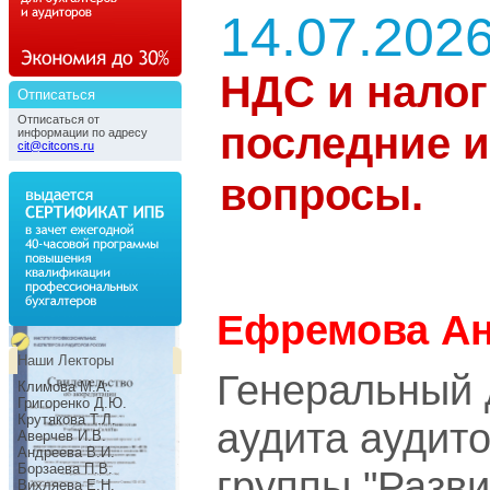
14.07.202
НДС и налог
Отписаться
Отписаться от
последние 
информации по адресу
cit@citcons.ru
вопросы.
Ефремова Ан
Наши Лекторы
Генеральный 
Климова М.А.
Григоренко Д.Ю.
Крутякова Т.Л.
аудита аудит
Аверчев И.В.
Андреева В.И.
Борзаева П.В.
группы "Разви
Вихляева Е.Н.