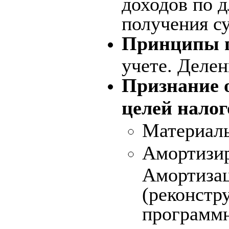
доходов по 
получения с
Принципы п
учете. Делен
Признание 
целей нало
Материаль
Амортизир
Амортизац
(реконстр
программн