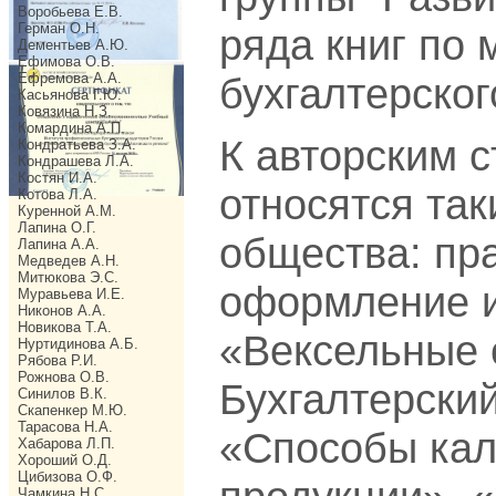
Воробьева Е.В.
Герман О.Н.
ряда книг по 
Дементьев А.Ю.
Ефимова О.В.
Ефремова А.А.
бухгалтерског
Касьянова Г.Ю.
Ковязина Н.З.
Комардина А.П.
К авторским 
Кондратьева З.А.
Кондрашева Л.А.
Костян И.А.
относятся так
Котова Л.А.
Куренной А.М.
Лапина О.Г.
общества: пр
Лапина А.А.
Медведев А.Н.
Митюкова Э.С.
оформление и
Муравьева И.Е.
Никонов А.А.
Новикова Т.А.
«Вексельные 
Нуртидинова А.Б.
Рябова Р.И.
Рожнова О.В.
Бухгалтерский
Синилов В.К.
Скапенкер М.Ю.
Тарасова Н.А.
«Способы кал
Хабарова Л.П.
Хороший О.Д.
Цибизова О.Ф.
Чамкина Н.С.