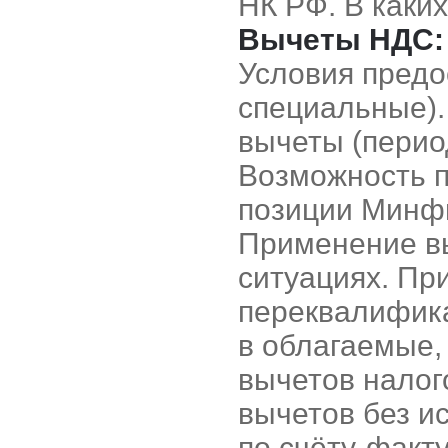
НК РФ. В каки
Вычеты НДС:
Условия предо
специальные).
вычеты (перио
Возможность п
позиции Минфи
Применение вы
ситуациях. Пр
переквалифик
в облагаемые,
вычетов налог
вычетов без и
по счёту-факт