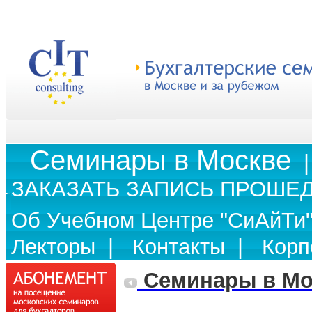
Cеминары в Москве
ЗАКАЗАТЬ ЗАПИСЬ ПРОШЕ
Об Учебном Центре "СиАйТи
Лекторы
|
Контакты
|
Корп
Cеминары в Мо