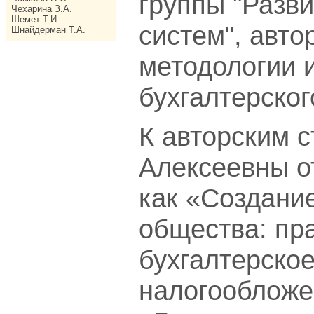
группы "Разви
Чехарина З.А.
Шемет Т.И.
систем", авто
Шнайдерман Т.А.
методологии и
бухгалтерског
К авторским 
Алексеевны о
как «Создани
общества: пр
бухгалтерско
налогообложе