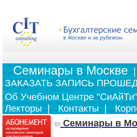
Cеминары в Москве
ЗАКАЗАТЬ ЗАПИСЬ ПРОШЕ
Об Учебном Центре "СиАйТи
Лекторы
|
Контакты
|
Корп
Cеминары в Мо