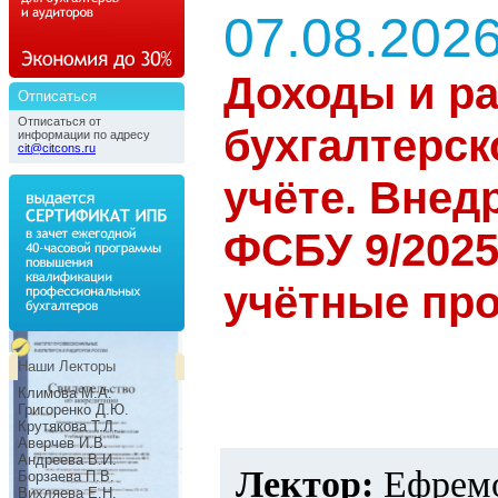
07.08.202
Доходы и р
Отписаться
Отписаться от
бухгалтерск
информации по адресу
cit@citcons.ru
учёте. Внед
ФСБУ 9/2025
учётные пр
Наши Лекторы
Климова М.А.
Григоренко Д.Ю.
Крутякова Т.Л.
Аверчев И.В.
Андреева В.И.
Лектор:
Ефрем
Борзаева П.В.
Вихляева Е.Н.