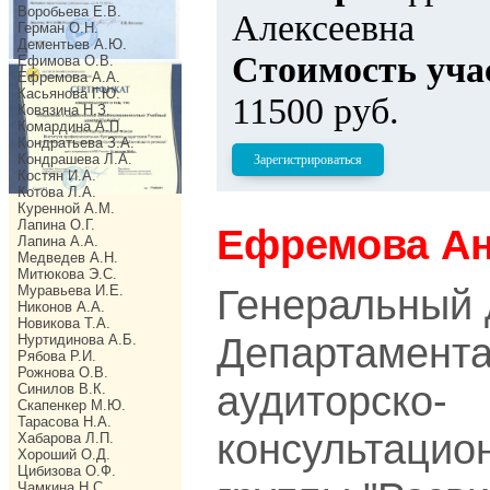
Воробьева Е.В.
Алексеевна
Герман О.Н.
Дементьев А.Ю.
Стоимость уча
Ефимова О.В.
Ефремова А.А.
Касьянова Г.Ю.
11500 руб.
Ковязина Н.З.
Комардина А.П.
Кондратьева З.А.
Кондрашева Л.А.
Зарегистрироваться
Костян И.А.
Котова Л.А.
Куренной А.М.
Лапина О.Г.
Ефремова Ан
Лапина А.А.
Медведев А.Н.
Митюкова Э.С.
Генеральный 
Муравьева И.Е.
Никонов А.А.
Новикова Т.А.
Департамента
Нуртидинова А.Б.
Рябова Р.И.
Рожнова О.В.
аудиторско-
Синилов В.К.
Скапенкер М.Ю.
Тарасова Н.А.
консультацио
Хабарова Л.П.
Хороший О.Д.
Цибизова О.Ф.
Чамкина Н.С.